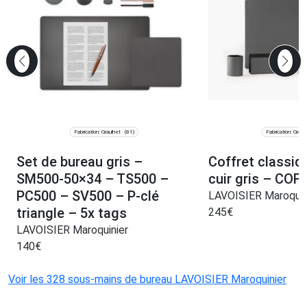
Fabrication: Graulhet
Fabrication: Graul
(81)
Set de bureau gris –
Coffret classi
SM500-50×34 – TS500 –
cuir gris – COF
PC500 – SV500 – P-clé
LAVOISIER Maroquin
triangle – 5x tags
245
€
LAVOISIER Maroquinier
140
€
Voir les 328 sous-mains de bureau LAVOISIER Maroquinier