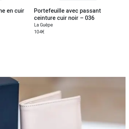
e en cuir
Portefeuille avec passant
ceinture cuir noir – 036
La Guêpe
104
€