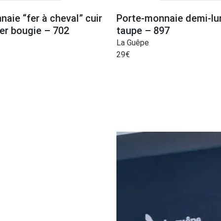
aie “fer à cheval” cuir
Porte-monnaie demi-lun
er bougie – 702
taupe – 897
La Guêpe
29
€