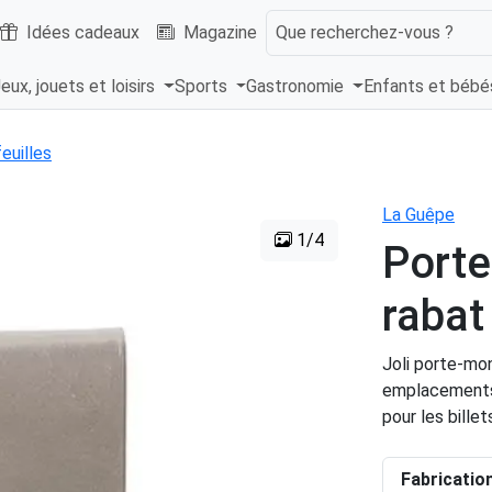
Idées cadeaux
Magazine
Que recherchez-vous ?
eux, jouets et loisirs
Sports
Gastronomie
Enfants et béb
euilles
La Guêpe
1/4
Porte
rabat
Joli porte-mon
emplacements
pour les bille
Fabricatio