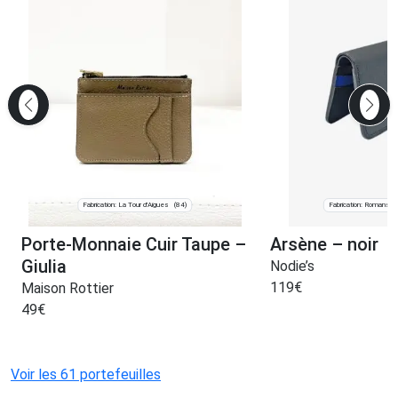
Fabrication: La Tour d'Aigues
Fabrication: Romans-s
(84)
Porte-Monnaie Cuir Taupe –
Arsène – noir
Giulia
Nodie’s
119
€
Maison Rottier
49
€
Voir les 61 portefeuilles