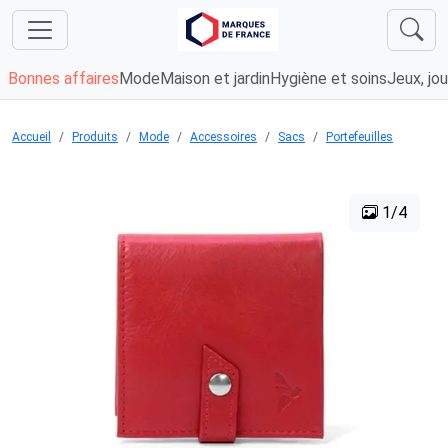
Bonnes affaires
Mode
Maison et jardin
Hygiène et soins
Jeux, jou
Accueil
Produits
Mode
Accessoires
Sacs
Portefeuilles
1/4