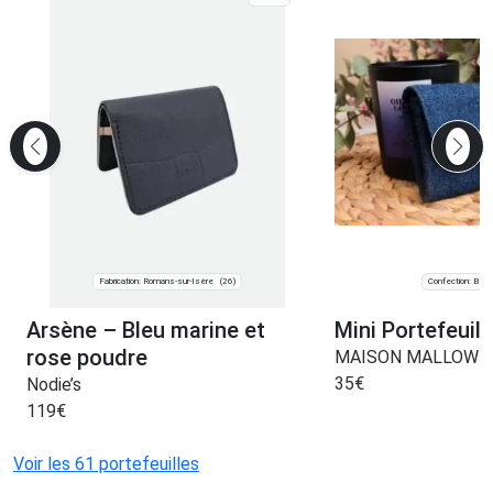
Fabrication: Romans-sur-Isère
Confection: Bègl
(26)
Arsène – Bleu marine et
Mini Portefeuil
rose poudre
MAISON MALLOW
35
€
Nodie’s
119
€
Voir les 61 portefeuilles