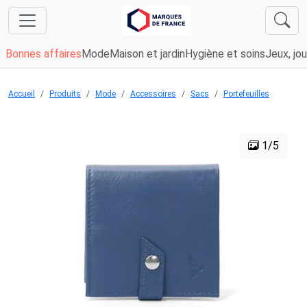
Bonnes affaires
Mode
Maison et jardin
Hygiène et soins
Jeux, jou
Accueil
Produits
Mode
Accessoires
Sacs
Portefeuilles
1/5