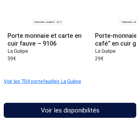
Fabrication: Graulhet
Fabrication: Graul
(81)
Porte monnaie et carte en
Porte-monnaie “
cuir fauve – 9106
café” en cuir g
La Guêpe
La Guêpe
59
€
29
€
Voir les 704 portefeuilles La Guêpe
Voir les disponibilités