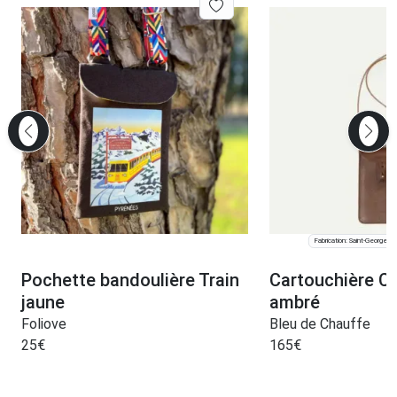
Fabrication: Saint-Georges
Pochette bandoulière Train
Cartouchière Ca
jaune
ambré
Foliove
Bleu de Chauffe
25
€
165
€