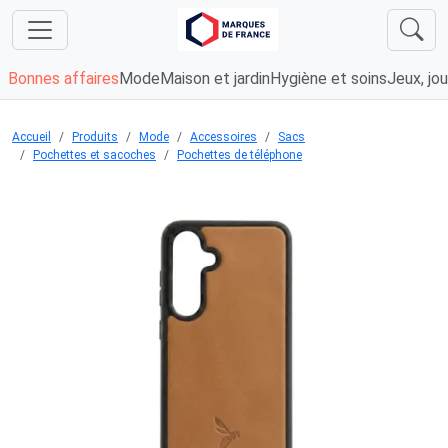
Bonnes affaires
Mode
Maison et jardin
Hygiène et soins
Jeux, jou
Accueil
Produits
Mode
Accessoires
Sacs
Pochettes et sacoches
Pochettes de téléphone