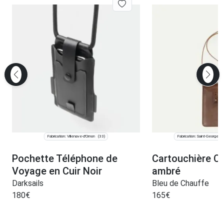
Fabrication: Villenave-d'Ornon
Fabrication: Saint-Georges
(33)
Pochette Téléphone de
Cartouchière Ca
Voyage en Cuir Noir
ambré
Darksails
Bleu de Chauffe
180
€
165
€