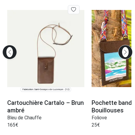
Fabrication: Saint-Georges-de-Luzençon
(12)
Cartouchière Cartalo – Brun
Pochette bando
ambré
Bouillouses
Bleu de Chauffe
Foliove
165
€
25
€