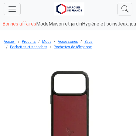
Bonnes affaires
Mode
Maison et jardin
Hygiène et soins
Jeux, jou
Accueil
Produits
Mode
Accessoires
Sacs
Pochettes et sacoches
Pochettes de téléphone