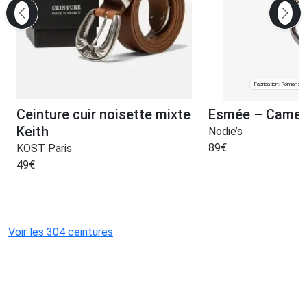
Fabrication: Romans-s
Ceinture cuir noisette mixte
Esmée – Camel 
Keith
Nodie’s
89
€
KOST Paris
49
€
Voir les 304 ceintures