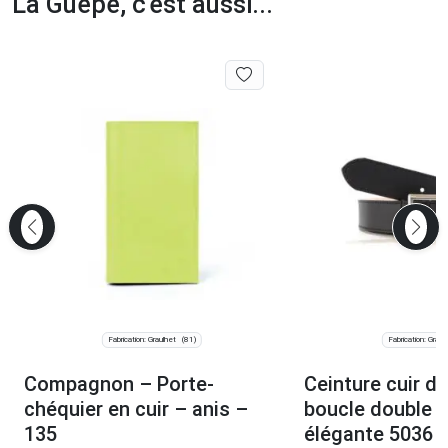
La Guêpe, c'est aussi...
Fabrication: Graulhet
Fabrication: Graul
(81)
Compagnon – Porte-
Ceinture cuir do
chéquier en cuir – anis –
boucle double 
135
élégante 5036 C