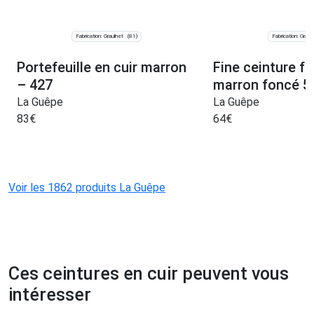
Fabrication: Graulhet
Fabrication: Graul
(81)
Portefeuille en cuir marron
Fine ceinture f
– 427
marron foncé 5
La Guêpe
La Guêpe
83
€
64
€
Voir les 1862 produits La Guêpe
Ces ceintures en cuir peuvent vous
intéresser