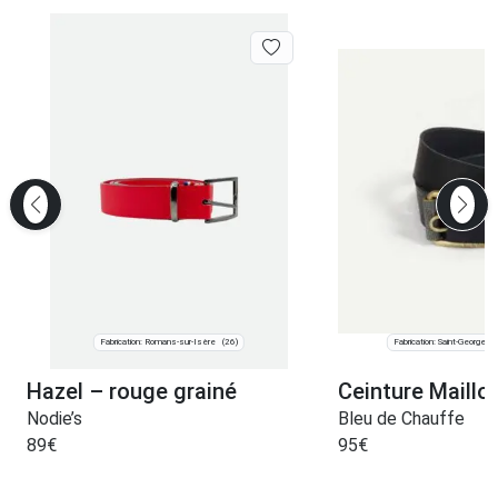
Fabrication: Romans-sur-Isère
Fabrication: Saint-Georges
(26)
Hazel – rouge grainé
Ceinture Maillo
Nodie’s
Bleu de Chauffe
89
€
95
€