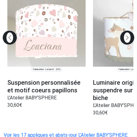
Fabrication: Lompret
Fabrication: Lomp
(59)
Suspension personnalisée
Luminaire origin
et motif coeurs papillons
suspendre sur 
biche
L’Atelier BABY’SPHERE
30,60
€
L’Atelier BABY’SPH
30,60
€
Voir les 17 appliques et abats-jour L’Atelier BABY’SPHERE