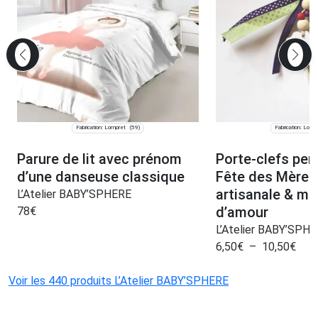
Fabrication: Lompret
Fabrication: Lomp
(59)
Parure de lit avec prénom
Porte‑clefs per
d’une danseuse classique
Fête des Mères
artisanale & m
L’Atelier BABY’SPHERE
d’amour
78
€
L’Atelier BABY’SPH
6,50
€
–
10,50
€
Voir les 440 produits L’Atelier BABY’SPHERE