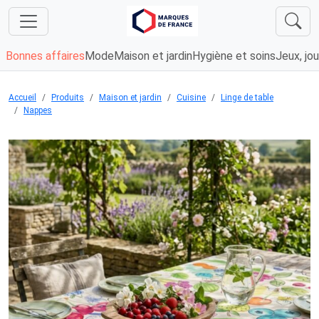
Bonnes affaires
Mode
Maison et jardin
Hygiène et soins
Jeux, jou
Accueil
Produits
Maison et jardin
Cuisine
Linge de table
Nappes