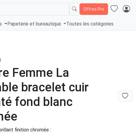
Offres Pro
és
Papeterie et bureautique
Toutes les catégories
u
re Femme La
able bracelet cuir
té fond blanc
mée
rillant finition chromée :