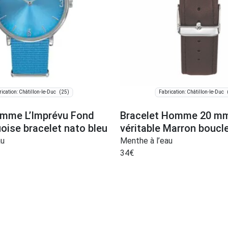
(25)
ication: Châtillon-le-Duc
Fabrication: Châtillon-le-Duc
mme L’Imprévu Fond
Bracelet Homme 20 mm
oise bracelet nato bleu
véritable Marron bouc
au
Menthe à l’eau
34
€