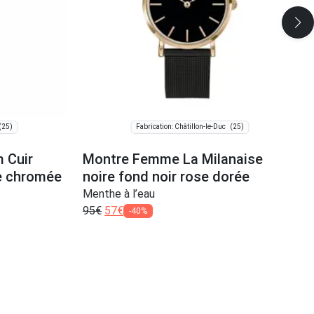
(25)
(25)
Fabrication: Châtillon-le-Duc
 Cuir
Montre Femme La Milanaise
le chromée
noire fond noir rose dorée
Menthe à l’eau
95
€
57
€
-40%