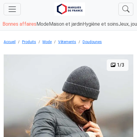
Bonnes affaires
Mode
Maison et jardin
Hygiène et soins
Jeux, jou
Accueil
Produits
Mode
Vêtements
Doudounes
1/3