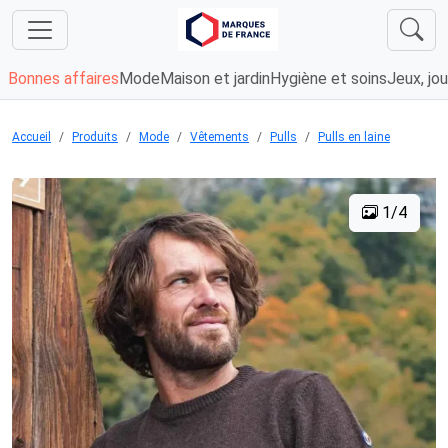
Bonnes affaires
Mode
Maison et jardin
Hygiène et soins
Jeux, jou
Accueil
Produits
Mode
Vêtements
Pulls
Pulls en laine
1/4