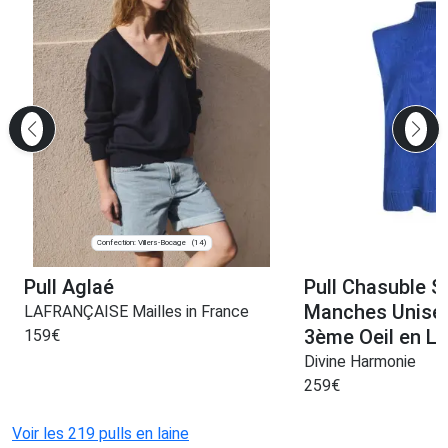
Confection: Villers-Bocage
(14)
Pull Aglaé
Pull Chasuble S
Manches Unisex
LAFRANÇAISE Mailles in France
3ème Oeil en L
159
€
Divine Harmonie
259
€
Voir les 219 pulls en laine