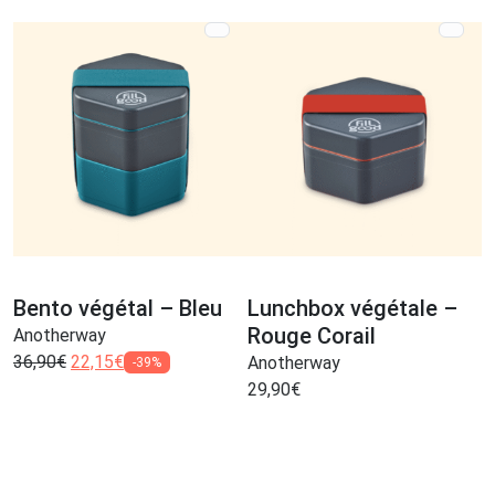
Bento végétal – Bleu
Lunchbox végétale –
Rouge Corail
Anotherway
36,90
€
22,15
€
Anotherway
-39%
29,90
€