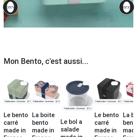
Mon Bento, c'est aussi...
Fabrication: Oyonnax
Fabrication: Oyonnax
Fabrication: Oyonnax
Fabrication:
(01)
(01)
(01)
Fabrication: Oyonnax
(01)
Le bento
La boite
Le bento
La b
Le bol a
carré
bento
carré
bent
salade
made in
made in
made in
made