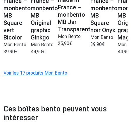
made in
France –
France –
France –
Fran
France –
monbento
monbento
monbento
mon
monbento
MB
MB
MB
MB
MB Jar
Square
Original
Square
Origi
Transparent
vert
graphic
noir Onyx
grap
Mon Bento
Bicolor
Ginkgo
Magn
Mon Bento
25,90
€
39,90
€
Mon Bento
Mon Bento
Mon B
39,90
€
44,90
€
44,90
Voir les 17 produits Mon Bento
Ces boîtes bento peuvent vous
intéresser