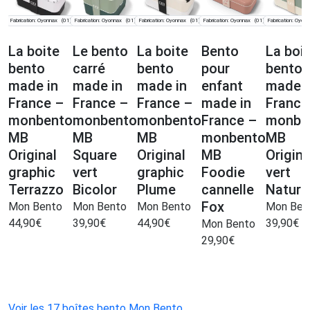
Fabrication: Oyonnax
Fabrication: Oyonnax
Fabrication: Oyonnax
Fabrication: Oyonnax
Fabrication: Oyon
(01)
(01)
(01)
(01)
La boite
Le bento
La boite
Bento
La boi
bento
carré
bento
pour
bento
made in
made in
made in
enfant
made i
France –
France –
France –
made in
France
monbento
monbento
monbento
France –
monbe
MB
MB
MB
monbento
MB
Original
Square
Original
MB
Origina
graphic
vert
graphic
Foodie
vert
Terrazzo
Bicolor
Plume
cannelle
Natura
Fox
Mon Bento
Mon Bento
Mon Bento
Mon Ben
44,90
€
39,90
€
44,90
€
39,90
€
Mon Bento
29,90
€
Voir les 17 boîtes bento Mon Bento