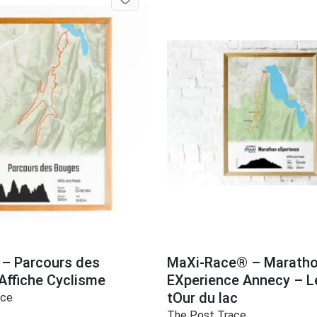
 – Parcours des
MaXi-Race® – Marath
Affiche Cyclisme
EXperience Annecy – L
tOur du lac
ace
The Post Trace