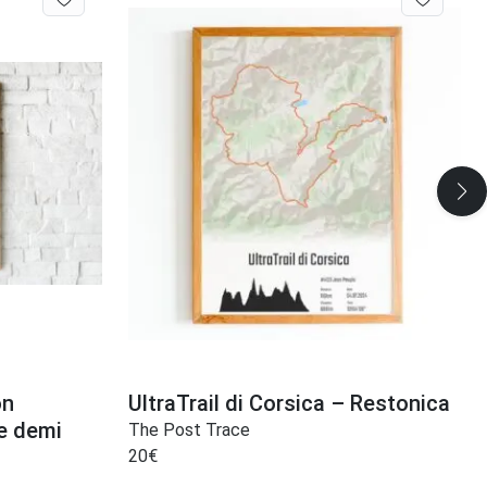
on
UltraTrail di Corsica – Restonica
e demi
The Post Trace
20
€