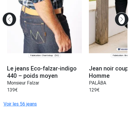
Fabrication: Chanteloup
Fabrication: Bress
(50)
Le jeans Eco-falzar-indigo
Jean noir coupe
440 – poids moyen
Homme
Monsieur Falzar
PALÂBA
139
€
129
€
Voir les 56 jeans