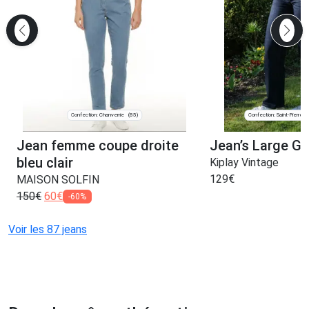
Confection: Chanverrie
Confection: Saint-Pierre-
(85)
Jean femme coupe droite
Jean’s Large G
bleu clair
Kiplay Vintage
129
€
MAISON SOLFIN
150
€
60
€
-60%
Voir les 87 jeans