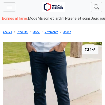
Bonnes affaires
Mode
Maison et jardin
Hygiène et soins
Jeux, jou
Accueil
Produits
Mode
Vêtements
Jeans
1/5