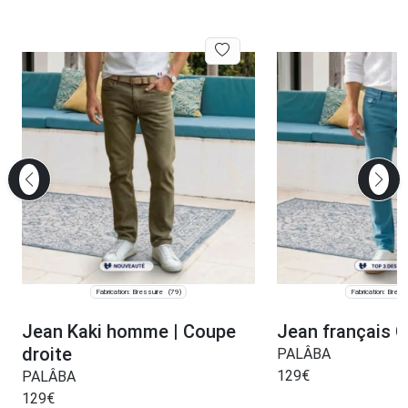
Fabrication: Bressuire
Fabrication: Bress
(79)
Jean Kaki homme | Coupe
Jean français 
droite
PALÂBA
129
€
PALÂBA
129
€