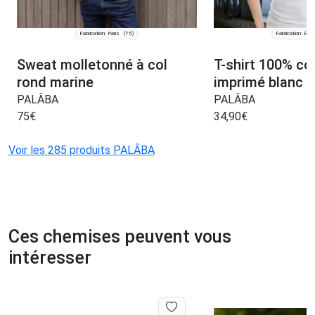
Fabrication: Paris
Fabrication: Épin
(75)
Sweat molletonné à col
T-shirt 100% co
rond marine
imprimé blanc
PALÂBA
PALÂBA
75
€
34,90
€
Voir les 285 produits PALÂBA
Ces chemises peuvent vous
intéresser