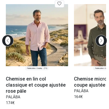
Fabrication: Courlay
Fabrication: Courl
(79)
Chemise en lin col
Chemise micro 
classique et coupe ajustée
coupe ajustée m
rose pâle
PALÂBA
164
€
PALÂBA
174
€