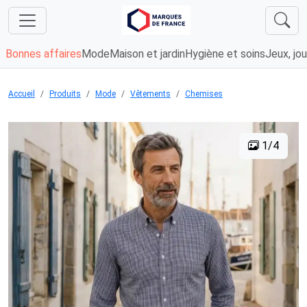
Bonnes affaires
Mode
Maison et jardin
Hygiène et soins
Jeux, jou
Accueil
Produits
Mode
Vêtements
Chemises
1/4