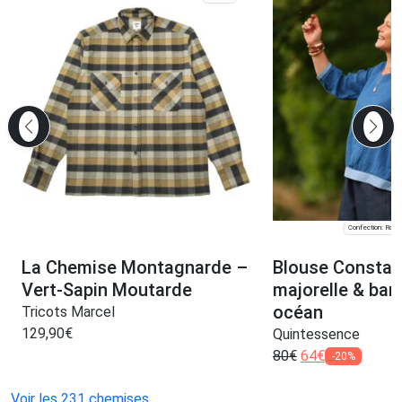
Confection: Roub
La Chemise Montagnarde –
Blouse Constan
Vert-Sapin Moutarde
majorelle & ban
océan
Tricots Marcel
129,90
€
Quintessence
80
€
64
€
-20%
Voir les 231 chemises