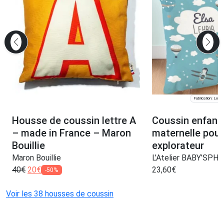
Fabrication: Lomp
Housse de coussin lettre A
Coussin enfant 
– made in France – Maron
maternelle pour
Bouillie
explorateur
Maron Bouillie
L’Atelier BABY’SPH
40
€
20
€
23,60
€
-50%
Voir les 38 housses de coussin