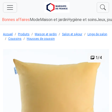
Bonnes affaires
Mode
Maison et jardin
Hygiène et soins
Jeux, jou
Accueil
Produits
Maison et jardin
Salon et séjour
Linge de salon
Coussins
Housses de coussin
1/4