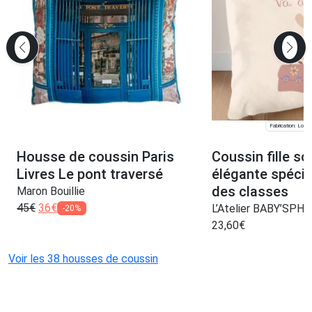
Fabrication: Lomp
Housse de coussin Paris
Coussin fille so
Livres Le pont traversé
élégante spécia
des classes
Maron Bouillie
45
€
36
€
L’Atelier BABY’SPH
-20%
23,60
€
Voir les 38 housses de coussin