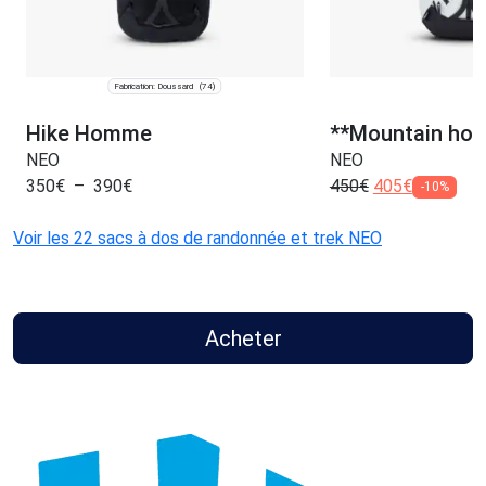
Fabrication: Doussard
(74)
Hike Homme
**Mountain ho
NEO
NEO
350
€
–
390
€
450
€
405
€
-10%
Voir les 22 sacs à dos de randonnée et trek NEO
Acheter