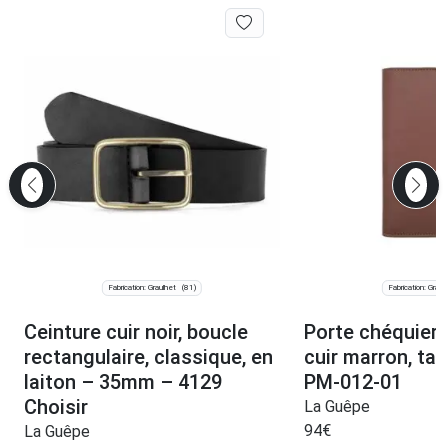
Fabrication: Graulhet
Fabrication: Graul
(81)
Ceinture cuir noir, boucle
Porte chéquier 
rectangulaire, classique, en
cuir marron, tal
laiton – 35mm – 4129
PM-012-01
Choisir
La Guêpe
94
€
La Guêpe