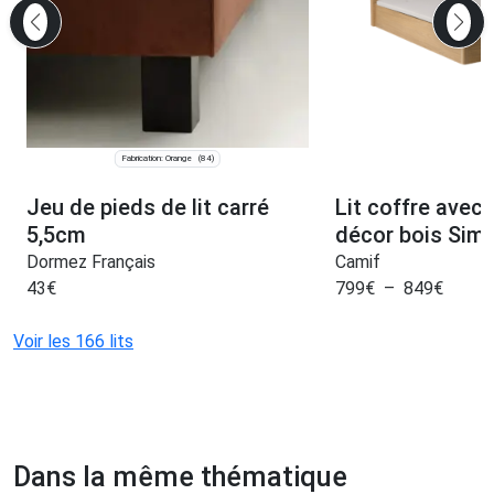
Fabrication: Orange
(84)
Jeu de pieds de lit carré
Lit coffre avec t
5,5cm
décor bois Sim
Dormez Français
Camif
43
€
799
€
–
849
€
Voir les 166 lits
Dans la même thématique