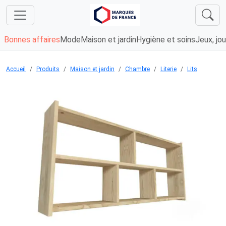
Bonnes affaires
Mode
Maison et jardin
Hygiène et soins
Jeux, jou
Accueil
Produits
Maison et jardin
Chambre
Literie
Lits