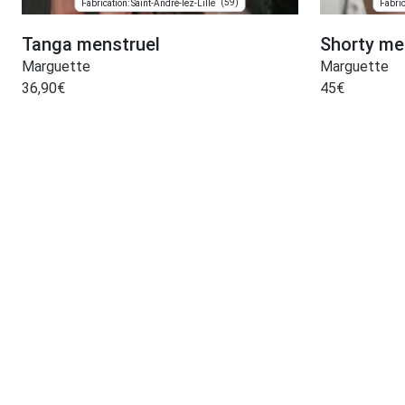
(59)
Fabrication: Saint-André-lez-Lille
Fabric
Tanga menstruel
Shorty me
Marguette
Marguette
36,90
€
45
€