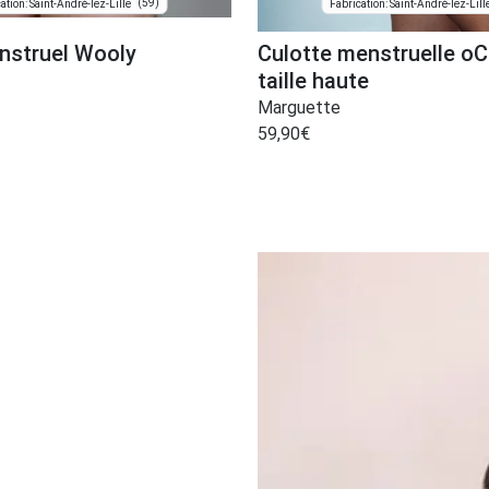
(59)
ation: Saint-André-lez-Lille
Fabrication: Saint-André-lez-Lill
nstruel Wooly
Culotte menstruelle oC
taille haute
Marguette
59,90
€