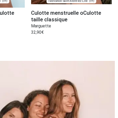
(59)
(59)
e
Fabrication: Saint-André-lez-Lille
ulotte
Culotte menstruelle oCulotte
taille classique
Marguette
32,90
€