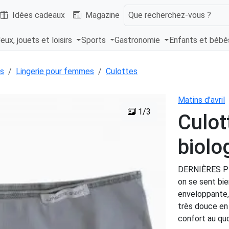
Idées cadeaux
Magazine
Que recherchez-vous ?
eux, jouets et loisirs
Sports
Gastronomie
Enfants et béb
s
Lingerie pour femmes
Culottes
Matins d’avril
1/3
Culo
biolo
DERNIÈRES PIÈ
on se sent bie
enveloppante, 
très douce en
confort au quo