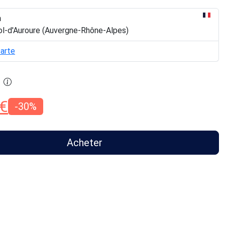
n
ol-d'Auroure (Auvergne-Rhône-Alpes)
carte
€
-30%
Acheter