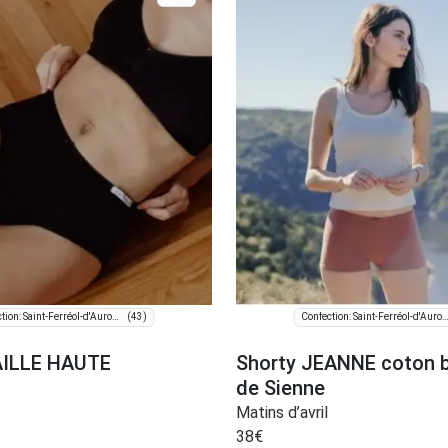
(43)
Confection: Saint-Ferréol-d'Auroure
Confection: Saint-Ferréol-d'Au
AILLE HAUTE
Shorty JEANNE coton b
de Sienne
Matins d’avril
38
€