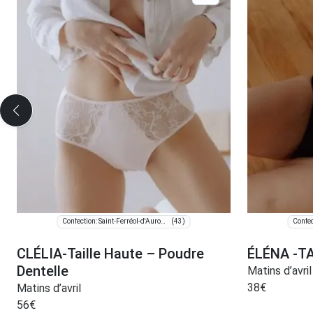
(43)
Confection: Saint-Ferréol-d'Auroure
CLÉLIA-Taille Haute – Poudre
ÉLÉNA -T
Dentelle
Matins d’avril
38
€
Matins d’avril
56
€