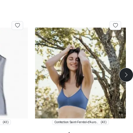
(43)
(43)
roure
Confection: Saint-Ferréol-d'Auroure