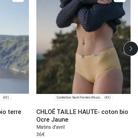
(43)
(43)
roure
Confection: Saint-Ferréol-d'Auroure
io terre
CHLOÉ TAILLE HAUTE- coton bio
Ocre Jaune
Matins d’avril
36
€