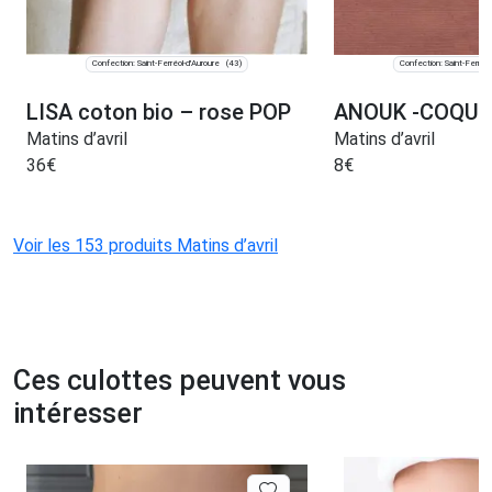
Confection: Saint-Ferréol-d'Auroure
Confection: Saint-Ferréol
(43)
LISA coton bio – rose POP
ANOUK -COQUES
Matins d’avril
Matins d’avril
36
€
8
€
Voir les 153 produits Matins d’avril
Ces culottes peuvent vous
intéresser