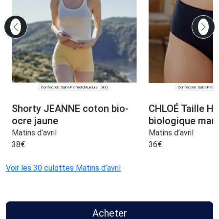
Confection: Saint-Ferréol-d'Auroure
Confection: Saint-Ferréol
(43)
Shorty JEANNE coton bio-
CHLOÉ Taille Ha
ocre jaune
biologique mari
Matins d’avril
Matins d’avril
38
€
36
€
Voir les 30 culottes Matins d’avril
Acheter