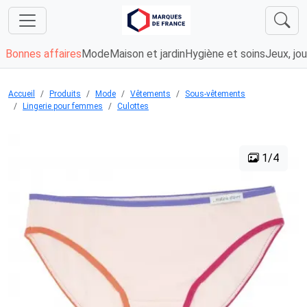
Bonnes affaires
Mode
Maison et jardin
Hygiène et soins
Jeux, jou
Accueil
Produits
Mode
Vêtements
Sous-vêtements
Lingerie pour femmes
Culottes
1/4