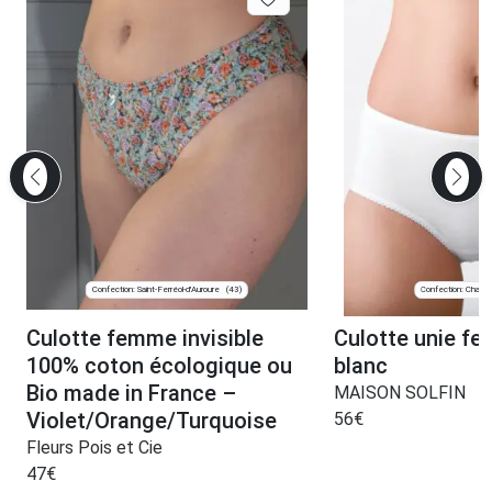
Confection: Saint-Ferréol-d'Auroure
Confection: Chanve
(43)
Culotte femme invisible
Culotte unie f
100% coton écologique ou
blanc
Bio made in France –
MAISON SOLFIN
Violet/Orange/Turquoise
56
€
Fleurs Pois et Cie
47
€