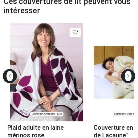
Ces couvertures de lit peuvent vous
intéresser
Confection: Chanverrie
Fabrication: L'Isle-sur-
(85)
Plaid adulte en laine
Couverture en l
mérinos rose
de Lacaune”