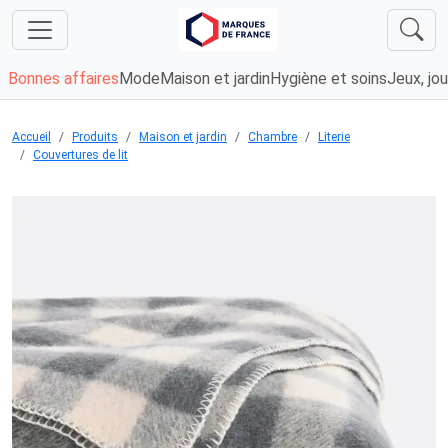
Bonnes affaires
Mode
Maison et jardin
Hygiène et soins
Jeux, jou
Accueil
Produits
Maison et jardin
Chambre
Literie
Couvertures de lit