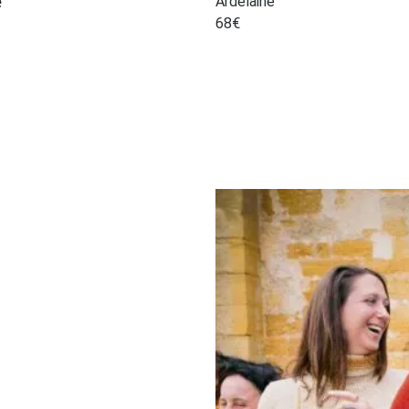
e
Ardelaine
68
€