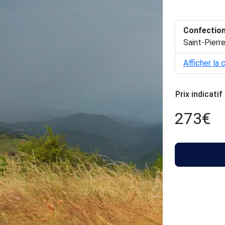
Confectio
Saint-Pierr
Afficher la 
Prix indicatif
273
€