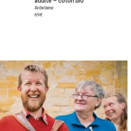
adulte – coton bio
Ardelaine
69
€