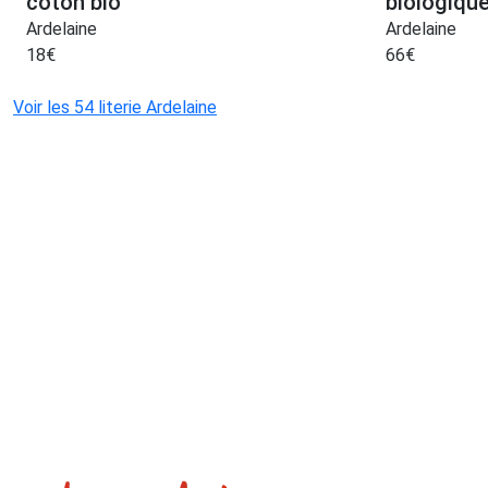
coton bio
biologiqu
Ardelaine
Ardelaine
18
€
66
€
Voir les 54 literie Ardelaine