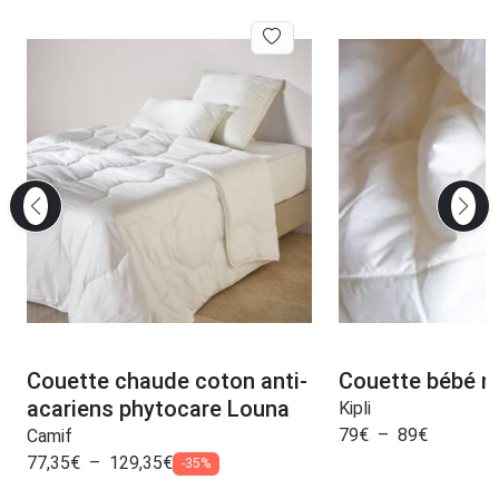
Couette chaude coton anti-
Couette bébé na
acariens phytocare Louna
Kipli
79
€
–
89
€
Camif
77,35
€
–
129,35
€
-35%