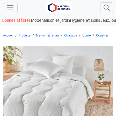
Bonnes affaires
Mode
Maison et jardin
Hygiène et soins
Jeux, jou
Accueil
Produits
Maison et jardin
Chambre
Literie
Couettes