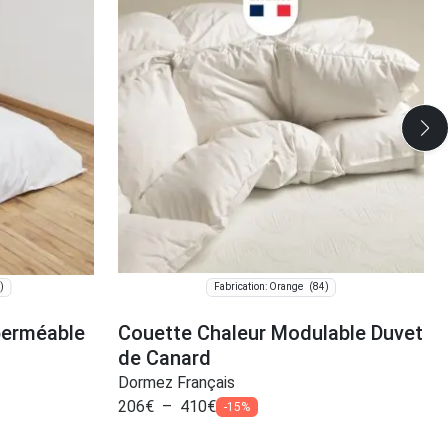
)
(84)
Fabrication: Orange
perméable
Couette Chaleur Modulable Duvet
de Canard
Dormez Français
206
€
–
410
€
-15%