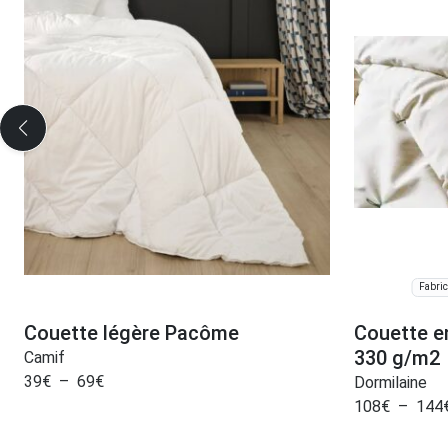
Fabric
Couette légère Pacôme
Couette e
330 g/m2
Camif
39
€
–
69
€
Dormilaine
108
€
–
144