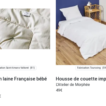
(81)
(59
ation: Saint-Amans-Valtoret
Fabrication: Tourcoing
n laine Française bébé
Housse de couette im
L’Atelier de Morphée
49
€
€