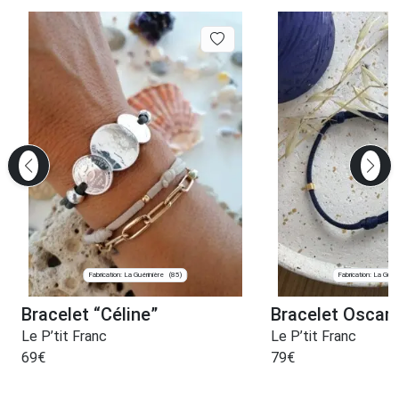
Fabrication: La Guérinière
Fabrication: La Guéri
(85)
Bracelet “Céline”
Bracelet Oscar 
Le P’tit Franc
Le P’tit Franc
69
€
79
€