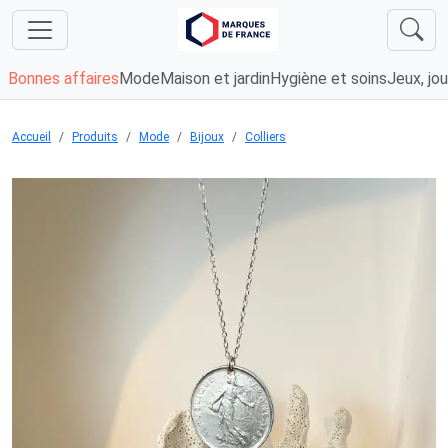
Bonnes affaires
Mode
Maison et jardin
Hygiène et soins
Jeux, jou
Accueil
Produits
Mode
Bijoux
Colliers