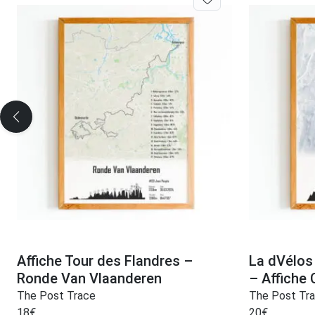
Affiche Tour des Flandres –
La dVélos
Ronde Van Vlaanderen
– Affiche
The Post Trace
The Post Tr
18
€
20
€