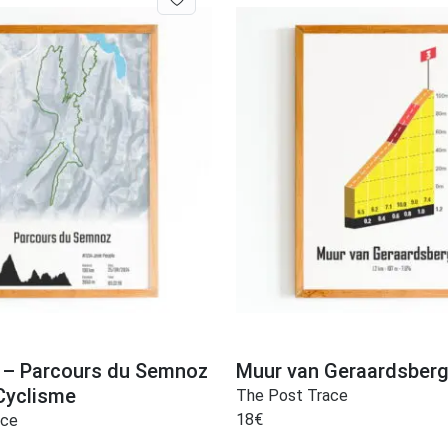
 – Parcours du Semnoz
Muur van Geraardsber
 Cyclisme
The Post Trace
18
€
ace