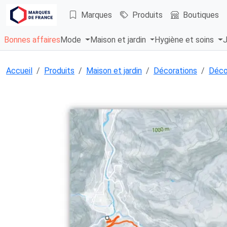
Marques
Produits
Boutiques
Bonnes affaires
Mode
Maison et jardin
Hygiène et soins
J
Accueil
Produits
Maison et jardin
Décorations
Déco