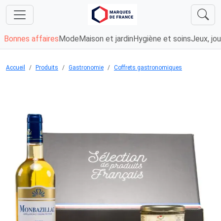
Bonnes affaires
Mode
Maison et jardin
Hygiène et soins
Jeux, jou
Accueil
Produits
Gastronomie
Coffrets gastronomiques