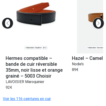
Fabrication: Graulhet
Fabrication: Romans-s
(81)
Hermes compatible –
Hazel – Camel l
bande de cuir réversible
Nodie’s
35mm, noir lisse et orange
89
€
grainé – 5003 Choisir
LAVOISIER Maroquinier
92
€
Voir les 116 ceintures en cuir