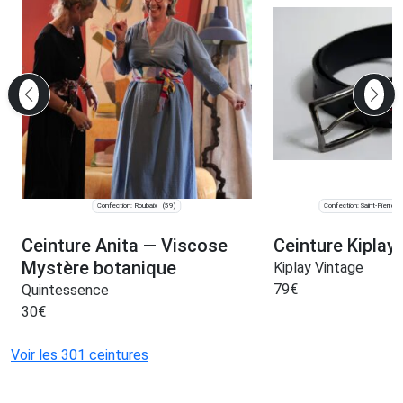
Confection: Roubaix
Confection: Saint-Pierre-
(59)
Ceinture Anita — Viscose
Ceinture Kiplay
Mystère botanique
Kiplay Vintage
79
€
Quintessence
30
€
Voir les 301 ceintures