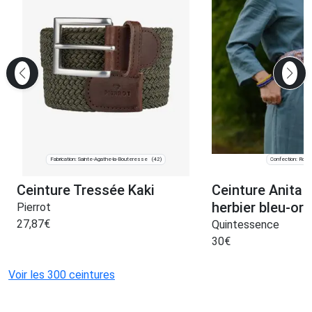
Fabrication: Sainte-Agathe-la-Bouteresse
Confection: Roub
(42)
Ceinture Tressée Kaki
Ceinture Anita 
herbier bleu-or
Pierrot
27,87
€
Quintessence
30
€
Voir les 300 ceintures