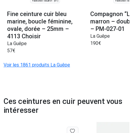
Fabrication: Graulhet
Fabrication: Graul
(81)
Fine ceinture cuir bleu
Compagnon “Lux
marine, boucle féminine,
marron – doubl
ovale, dorée – 25mm –
– PM-027-01
4113 Choisir
La Guêpe
190
€
La Guêpe
57
€
Voir les 1861 produits La Guêpe
Ces ceintures en cuir peuvent vous
intéresser