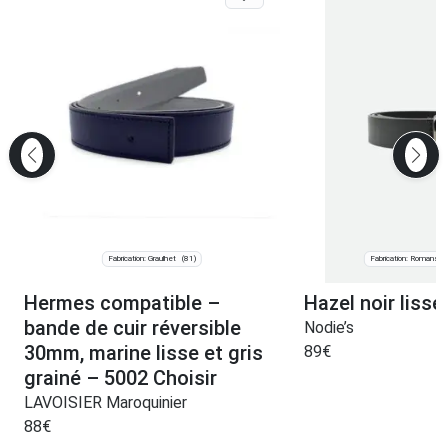
Fabrication: Graulhet
Fabrication: Romans-s
(81)
Hermes compatible –
Hazel noir lisse
bande de cuir réversible
Nodie’s
30mm, marine lisse et gris
89
€
grainé – 5002 Choisir
LAVOISIER Maroquinier
88
€