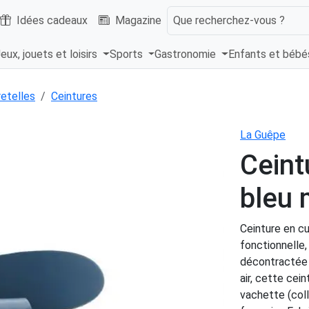
Idées cadeaux
Magazine
Que recherchez-vous ?
eux, jouets et loisirs
Sports
Gastronomie
Enfants et béb
retelles
Ceintures
La Guêpe
Ceint
bleu
Ceinture en cu
fonctionnelle
décontractée 
air, cette cei
vachette (coll