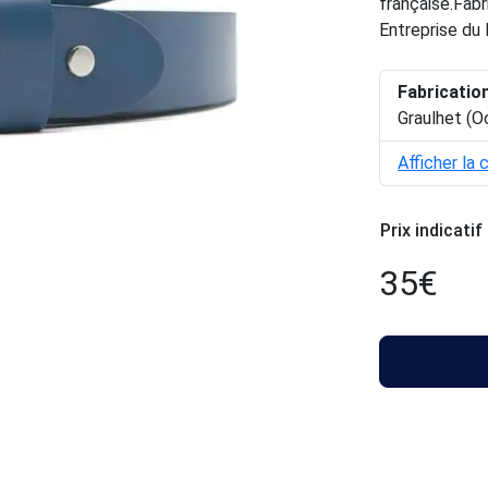
française.Fabr
Entreprise du 
Fabricatio
Graulhet (O
Afficher la 
Prix indicatif
35
€