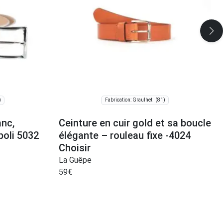
)
(81)
Fabrication: Graulhet
anc,
Ceinture en cuir gold et sa boucle
poli 5032
élégante – rouleau fixe -4024
Choisir
La Guêpe
59
€