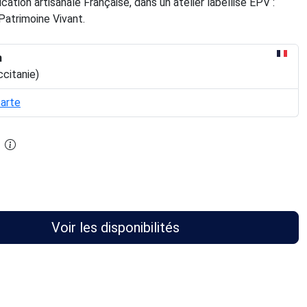
ication artisanale Française, dans un atelier labellisé EPV :
Patrimoine Vivant.
n
ccitanie)
carte
Voir les disponibilités