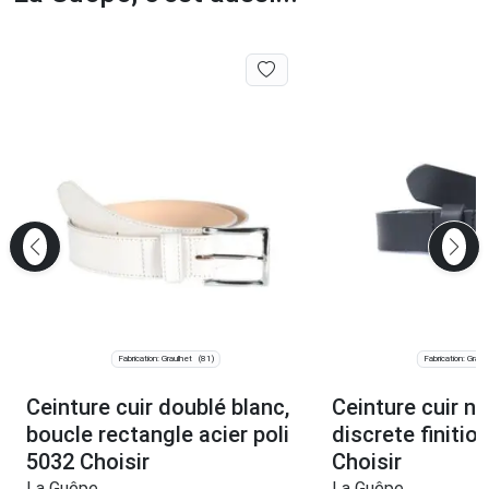
Fabrication: Graulhet
Fabrication: Graul
(81)
Ceinture cuir doublé blanc,
Ceinture cuir no
boucle rectangle acier poli
discrete finitio
5032 Choisir
Choisir
La Guêpe
La Guêpe