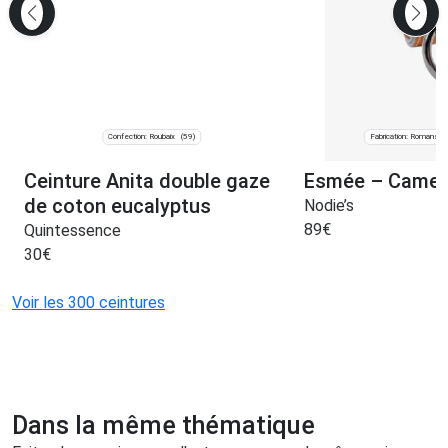
Confection: Roubaix
Fabrication: Romans-s
(59)
Ceinture Anita double gaze
Esmée – Camel 
de coton eucalyptus
Nodie’s
89
€
Quintessence
30
€
Voir les 300 ceintures
Dans la même thématique