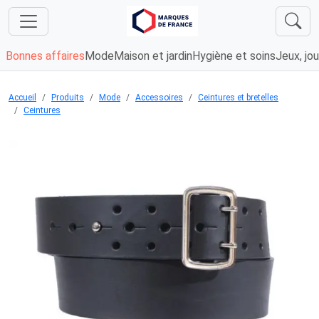
Bonnes affaires
Mode
Maison et jardin
Hygiène et soins
Jeux, jou
Accueil
Produits
Mode
Accessoires
Ceintures et bretelles
Ceintures