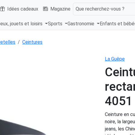
Idées cadeaux
Magazine
Que recherchez-vous ?
eux, jouets et loisirs
Sports
Gastronomie
Enfants et béb
retelles
Ceintures
La Guêpe
Ceint
recta
4051 
Ceinture en c
noire, la lar
jeans, les Chin