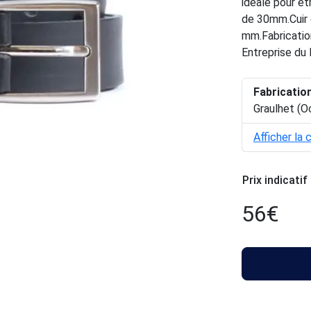
idéale pour ê
de 30mm.Cuir d
mm.Fabrication
Entreprise du 
Fabricatio
Graulhet (O
Afficher la 
Prix indicatif
56
€