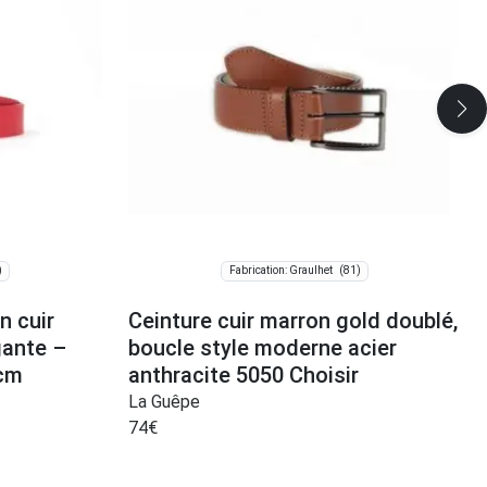
)
(81)
Fabrication: Graulhet
n cuir
Ceinture cuir marron gold doublé,
gante –
boucle style moderne acier
 cm
anthracite 5050 Choisir
La Guêpe
74
€