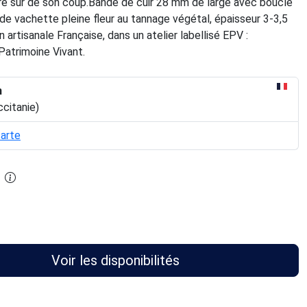
tre sûr de son coup.Bande de cuir 28 mm de large avec boucle
e vachette pleine fleur au tannage végétal, épaisseur 3-3,5
 artisanale Française, dans un atelier labellisé EPV :
Patrimoine Vivant.
n
ccitanie)
carte
Voir les disponibilités