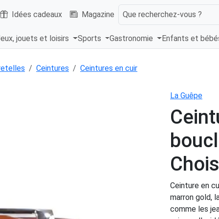
Idées cadeaux
Magazine
Que recherchez-vous ?
eux, jouets et loisirs
Sports
Gastronomie
Enfants et béb
retelles
Ceintures
Ceintures en cuir
La Guêpe
Ceint
bouc
Chois
Ceinture en c
marron gold, l
comme les jean