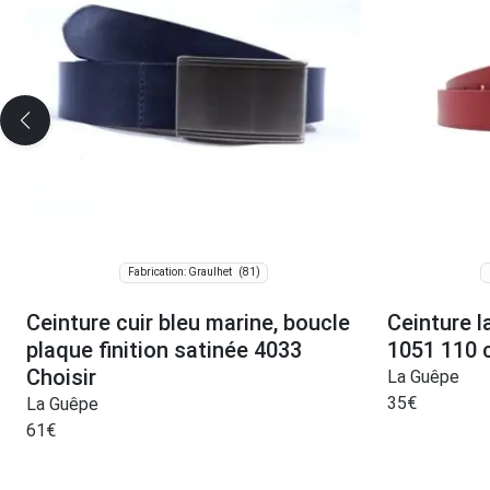
(81)
Fabrication: Graulhet
Ceinture cuir bleu marine, boucle
Ceinture l
plaque finition satinée 4033
1051 110
Choisir
La Guêpe
35
€
La Guêpe
61
€