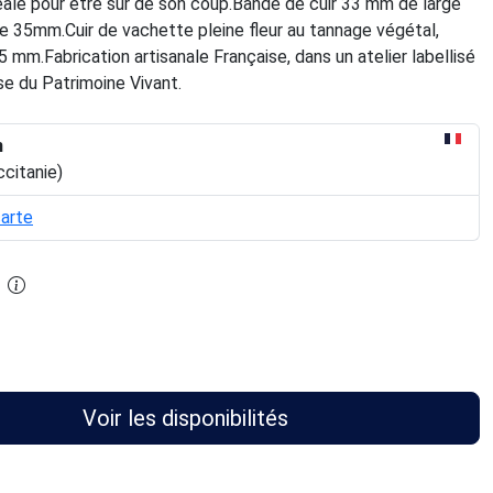
déale pour être sûr de son coup.Bande de cuir 33 mm de large
e 35mm.Cuir de vachette pleine fleur au tannage végétal,
5 mm.Fabrication artisanale Française, dans un atelier labellisé
se du Patrimoine Vivant.
n
ccitanie)
carte
Voir les disponibilités