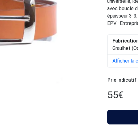
universelle, i
avec boucle d
épaisseur 3-3,
EPV : Entrepri
Fabricatio
Graulhet (O
Afficher la 
Prix indicatif
55
€