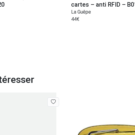
20
cartes – anti RFID – B0
La Guêpe
44
€
téresser