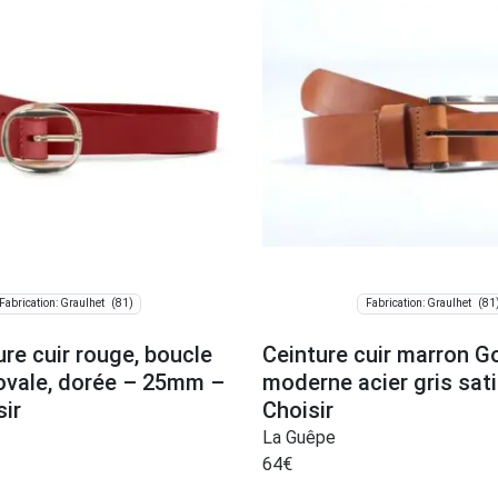
(81)
(81
Fabrication: Graulhet
Fabrication: Graulhet
ure cuir rouge, boucle
Ceinture cuir marron Go
 ovale, dorée – 25mm –
moderne acier gris sat
sir
Choisir
La Guêpe
64
€