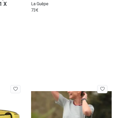
1 X
La Guêpe
73
€