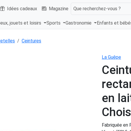
Idées cadeaux
Magazine
Que recherchez-vous ?
eux, jouets et loisirs
Sports
Gastronomie
Enfants et béb
retelles
Ceintures
La Guêpe
Ceint
recta
en la
Chois
Fabriquée en F