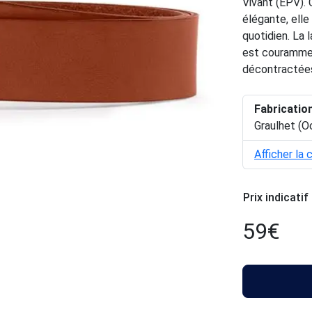
Vivant (EPV). 
élégante, elle
quotidien. La 
est courammen
décontractées 
Fabricatio
Graulhet (O
Afficher la 
Prix indicatif
59
€