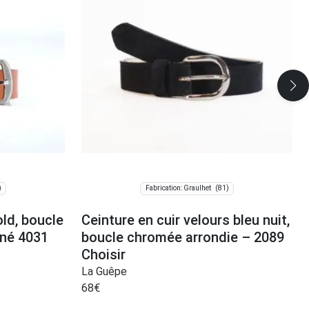
)
(81)
Fabrication: Graulhet
ld, boucle
Ceinture en cuir velours bleu nuit,
iné 4031
boucle chromée arrondie – 2089
Choisir
La Guêpe
68
€