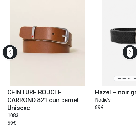
Fabrication: Romans-s
CEINTURE BOUCLE
Hazel – noir gra
CARROND 821 cuir camel
Nodie’s
Unisexe
89
€
1083
59
€