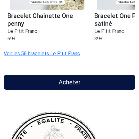
Fabrication: La Guérinière
Fabrication: La Guéri
(85)
Bracelet Chaînette One
Bracelet One P
penny
satiné
Le P’tit Franc
Le P’tit Franc
69
€
39
€
Voir les 58 bracelets Le P’tit Franc
Acheter