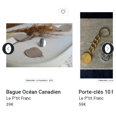
Fabrication: La Guérinière
Fabrication: La Guéri
(85)
Bague Océan Canadien
Porte-clés 10 F
Le P’tit Franc
Le P’tit Franc
39
€
59
€