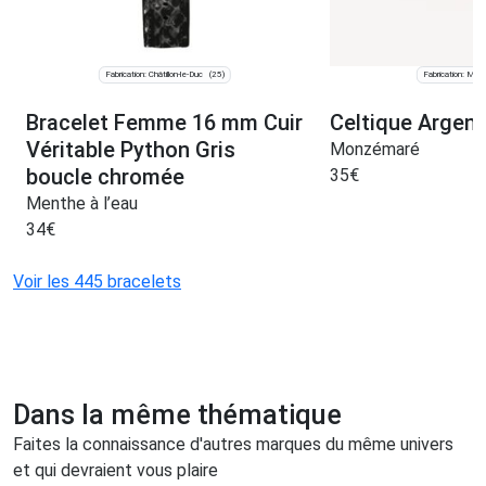
Fabrication: Châtillon-le-Duc
Fabrication: Mesn
(25)
Bracelet Femme 16 mm Cuir
Celtique Argen
Véritable Python Gris
Monzémaré
boucle chromée
35
€
Menthe à l’eau
34
€
Voir les 445 bracelets
Dans la même thématique
Faites la connaissance d'autres marques du même univers
et qui devraient vous plaire