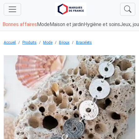
Bonnes affaires
Mode
Maison et jardin
Hygiène et soins
Jeux, jou
Accueil
Produits
Mode
Bijoux
Bracelets