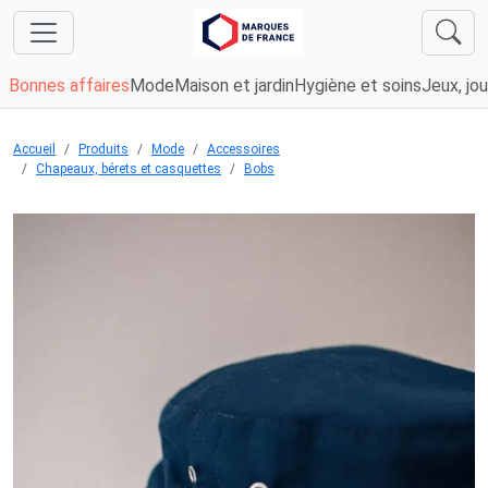
Bonnes affaires
Mode
Maison et jardin
Hygiène et soins
Jeux, jou
Accueil
Produits
Mode
Accessoires
Chapeaux, bérets et casquettes
Bobs