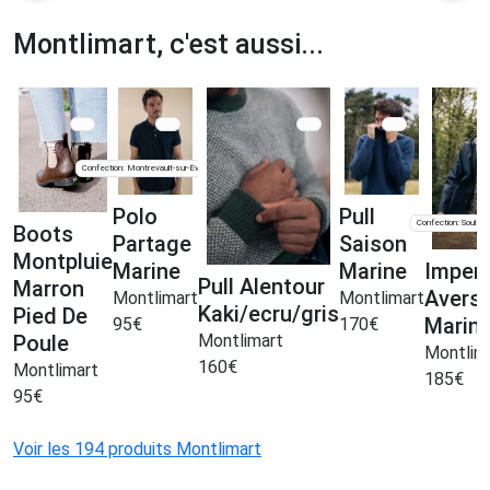
Montlimart, c'est aussi...
Confection: Montrevault-sur-Èvre
(49)
Polo
Pull
Confection: Souleu
Boots
Partage
Saison
Montpluie
Marine
Marine
Imper
Pull Alentour
Marron
Avers
Montlimart
Montlimart
Kaki/ecru/gris
Pied De
Marin
95
€
170
€
Montlimart
Poule
Montlim
160
€
Montlimart
185
€
95
€
Voir les 194 produits Montlimart