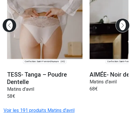
Confection: Saint-Ferréol-d'Auroure
Confection: Saint-Ferréol
(43)
TESS- Tanga – Poudre
AIMÉE- Noir den
Dentelle
Matins d’avril
68
€
Matins d’avril
58
€
Voir les 191 produits Matins d’avril