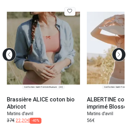
Confection: Saint-Ferréol-d'Auroure
Confection: Saint-Ferréol
(43)
Brassière ALICE coton bio
ALBERTINE coto
Abricot
imprimé Bloss
Matins d’avril
Matins d’avril
37
€
22,20
€
56
€
-40%