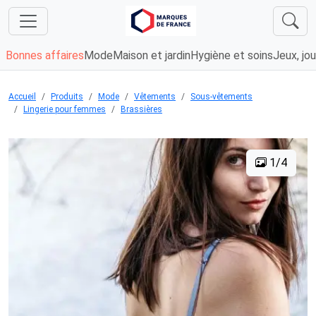
Bonnes affaires
Mode
Maison et jardin
Hygiène et soins
Jeux, jou
Accueil
Produits
Mode
Vêtements
Sous-vêtements
Lingerie pour femmes
Brassières
1/4