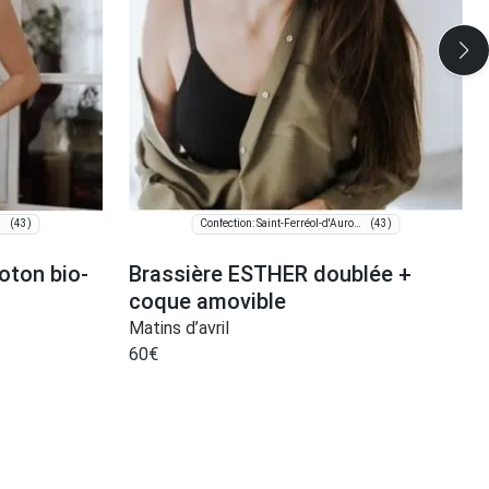
(43)
(43)
roure
Confection: Saint-Ferréol-d'Auroure
oton bio-
Brassière ESTHER doublée +
coque amovible
Matins d’avril
60
€