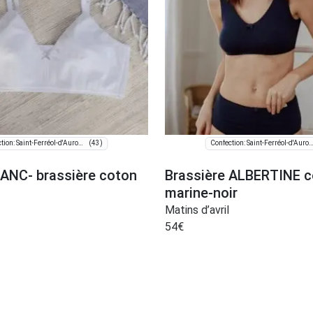
(43)
Confection: Saint-Ferréol-d'Auroure
Confection: Saint-Ferréol-d'Au
NC- brassière coton
Brassière ALBERTINE c
marine-noir
Matins d’avril
54
€