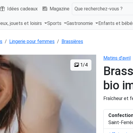
Idées cadeaux
Magazine
Que recherchez-vous ?
eux, jouets et loisirs
Sports
Gastronomie
Enfants et béb
s
Lingerie pour femmes
Brassières
Matins d’avril
1/4
Brass
bio i
Fraîcheur et fé
Confectio
Saint-Ferré