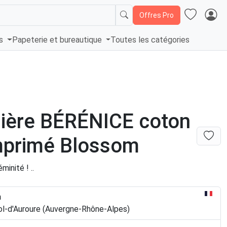
Offres Pro
és
Papeterie et bureautique
Toutes les catégories
ière BÉRÉNICE coton
mprimé Blossom
minité ! ..
n
ol-d'Auroure (Auvergne-Rhône-Alpes)