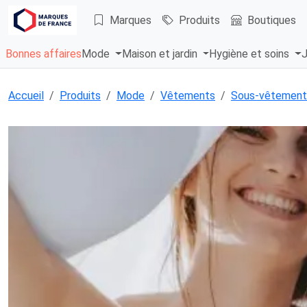
Marques
Produits
Boutiques
Bonnes affaires
Mode
Maison et jardin
Hygiène et soins
J
Accueil
Produits
Mode
Vêtements
Sous-vêtement