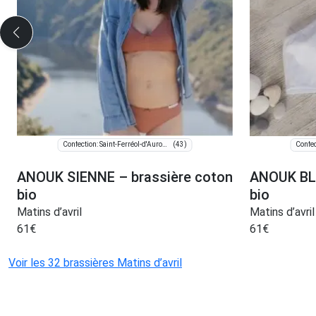
(43)
Confection: Saint-Ferréol-d'Auroure
ANOUK SIENNE – brassière coton
ANOUK BLA
bio
bio
Matins d’avril
Matins d’avril
61
€
61
€
Voir les 32 brassières Matins d’avril