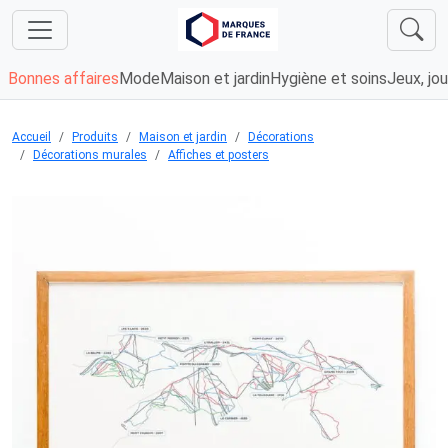
Bonnes affaires
Mode
Maison et jardin
Hygiène et soins
Jeux, jou
Accueil
Produits
Maison et jardin
Décorations
Décorations murales
Affiches et posters